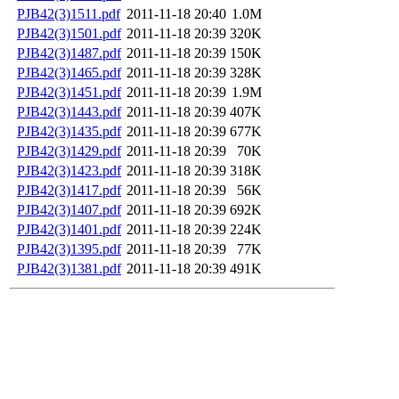
PJB42(3)1511.pdf
2011-11-18 20:40
1.0M
PJB42(3)1501.pdf
2011-11-18 20:39
320K
PJB42(3)1487.pdf
2011-11-18 20:39
150K
PJB42(3)1465.pdf
2011-11-18 20:39
328K
PJB42(3)1451.pdf
2011-11-18 20:39
1.9M
PJB42(3)1443.pdf
2011-11-18 20:39
407K
PJB42(3)1435.pdf
2011-11-18 20:39
677K
PJB42(3)1429.pdf
2011-11-18 20:39
70K
PJB42(3)1423.pdf
2011-11-18 20:39
318K
PJB42(3)1417.pdf
2011-11-18 20:39
56K
PJB42(3)1407.pdf
2011-11-18 20:39
692K
PJB42(3)1401.pdf
2011-11-18 20:39
224K
PJB42(3)1395.pdf
2011-11-18 20:39
77K
PJB42(3)1381.pdf
2011-11-18 20:39
491K